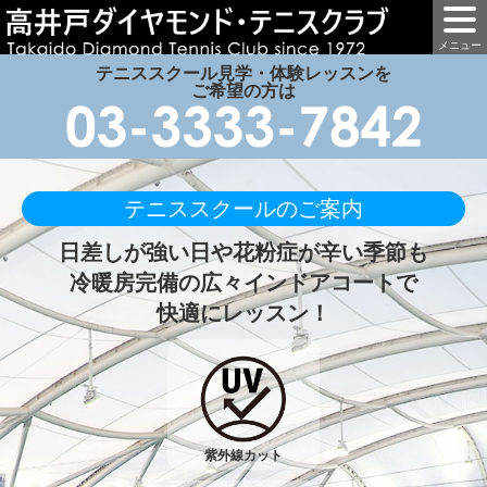
テニススクール見学・体験レッスンを
ご希望の方は
テニススクールのご案内
日差しが強い日や花粉症が
辛い季節も
冷暖房完備の広々インドアコートで
快適にレッスン！
紫外線カット